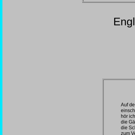
Engl
Auf d
einsch
hör ic
die Gä
die Sc
zum Ve