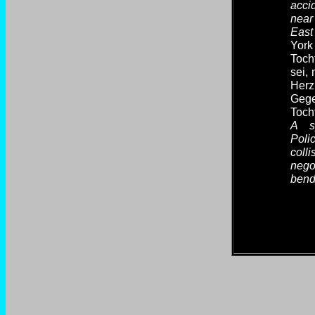
acci
near
East
York
Toch
sei,
He
Geg
Toch
A s
Poli
coll
nego
bend