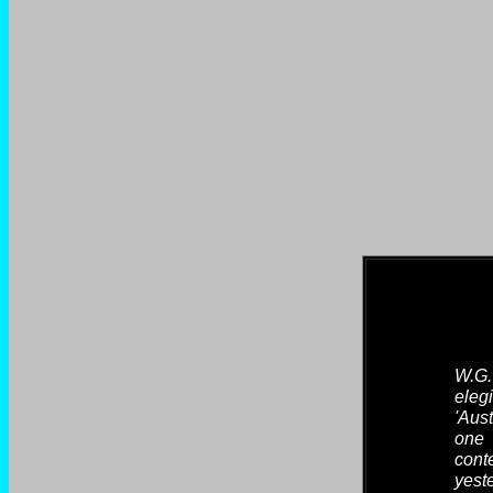
W.G.
eleg
'Aus
one 
cont
yes