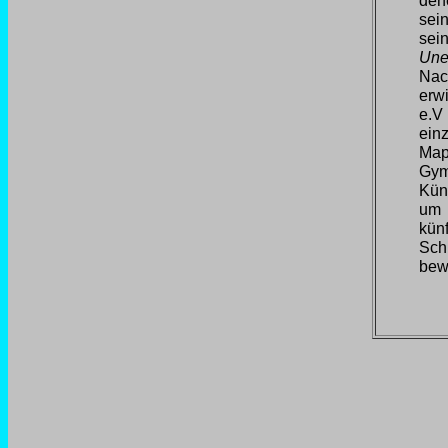
den
sein
sei
Une
Nac
erwi
e.V
ein
Map
Gy
Kün
um 
kün
Sch
bew