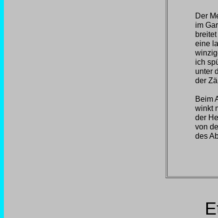
Der Me
im Gar
breitet
eine l
winzig
ich sp
unter 
der Z
Beim 
winkt 
der He
von de
des A
E