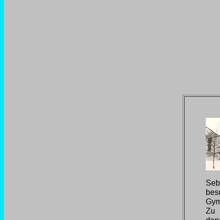
Seb
bes
Gym
Zu 