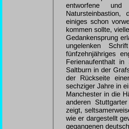
entworfene und 
Natursteinbastion,
einiges schon vor
kommen sollte, viell
Gedankensprung erlau
ungelenken Schri
fünfzehnjähriges e
Ferienaufenthalt in
Saltburn in der Graf
der Rückseite eine
sechziger Jahre in 
Manchester in die Hä
anderen Stuttgarte
zeigt, seltsamerweis
wie er dargestellt g
gegangenen deutsche