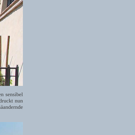
en sensibel
ndruckt nun
mäandernde