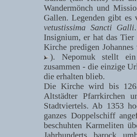
Wandermönch und Missiona
Gallen. Legenden gibt es v
vetustissima Sancti Galli
Insignium, er hat das Tier 
Kirche predigen Johannes
). Nepomuk stellt ein
zusammen - die einzige Ur
die erhalten blieb.
Die Kirche wird bis 1263 
Altstädter Pfarrkirchen 
Stadtviertels. Ab 1353 ho
ganzes Doppelschiff ang
beschuhten Karmeliten üb
Jahrhunderts barock umb