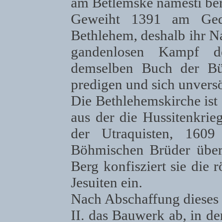
am Betlémské náměstí be
Geweiht 1391 am Ged
Bethlehem, deshalb ihr N
gandenlosen Kampf de
demselben Buch der Bü
predigen und sich unvers
Die Bethlehemskirche is
aus der die Hussitenkri
der Utraquisten, 160
Böhmischen Brüder über
Berg konfisziert sie die 
Jesuiten ein.
Nach Abschaffung dieses 
II. das Bauwerk ab, in de