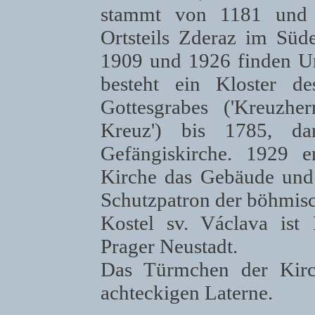
stammt von 1181 und w
Ortsteils Zderaz im Süd
1909 und 1926 finden Um
besteht ein Kloster d
Gottesgrabes ('Kreuzh
Kreuz') bis 1785, d
Gefängiskirche. 1929 e
Kirche das Gebäude und
Schutzpatron der böhmis
Kostel sv. Václava ist 
Prager Neustadt.
Das Türmchen der Kirc
achteckigen Laterne.