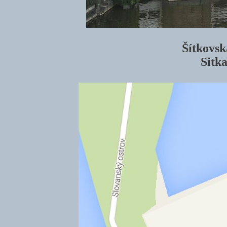
Šítkovsk
Sitk