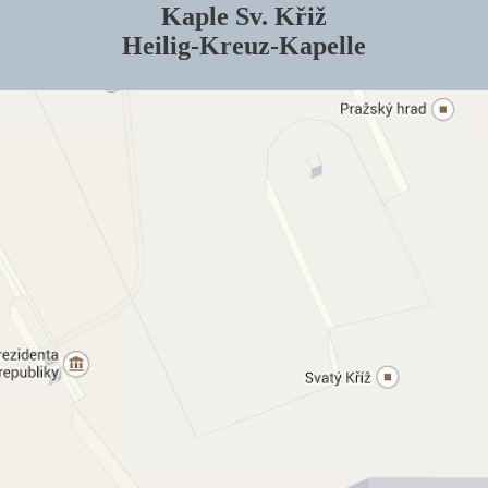
Kaple Sv. Křiž
Heilig-Kreuz-Kapelle