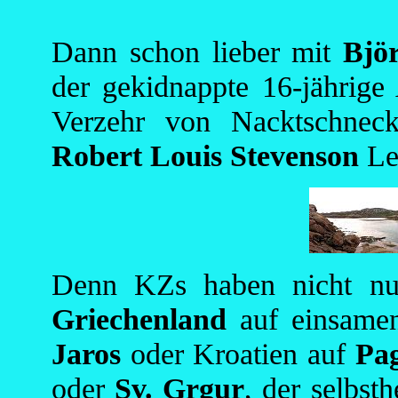
Dann schon lieber mit
Bjö
der gekidnappte 16-jährige
Verzehr von Nacktschnec
Robert Louis Stevenson
Le
Denn KZs haben nicht nur
Griechenland
auf einsamen
Jaros
oder Kroatien auf
Pa
oder
Sv. Grgur
, der selbst