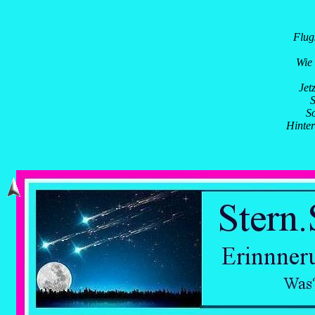
Flug
Wie 
Jet
S
So
Hinter