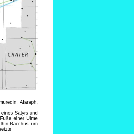
muredin, Alaraph,
n eines Satyrs und
 Fuße einer Ulme
ufhin Bacchus, um
etzte.