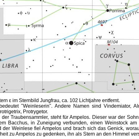
tern ε im Sternbild Jungfrau, ca. 102 Lichtjahre entfernt.
bedeutet "Weinleserin". Andere Namen sind Vindemiator, Al
otrigetrix, Protrygetor.
), der Traubensammler, steht für Ampelos. Dieser war der Soh
em Bacchus, in Zuneigung verbunden, einen Weinstock am
d der Weinlese fiel Ampelos und brach sich das Genick, wora
heit zu Ampelos zu gedenken, ihn als Stern an den Himmel vers