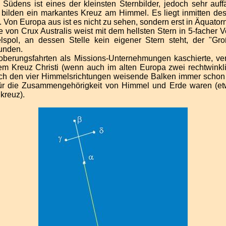
üdens ist eines der kleinsten Sternbilder, jedoch sehr auffä
e bilden ein markantes Kreuz am Himmel. Es liegt inmitten de
. Von Europa aus ist es nicht zu sehen, sondern erst in Äquator
von Crux Australis weist mit dem hellsten Stern in 5-facher 
spol, an dessen Stelle kein eigener Stern steht, der "G
funden.
berungsfahrten als Missions-Unternehmungen kaschierte, v
dem Kreuz Christi (wenn auch im alten Europa zwei rechtwinkl
ch den vier Himmelsrichtungen weisende Balken immer schon
ür die Zusammengehörigkeit von Himmel und Erde waren (et
kreuz).