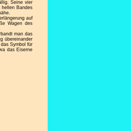
llig. Seine vier
s hellen Bandes
nähe.
Verlängerung auf
roße Wagen des
erbandt man das
ig übereinander
 das Symbol für
wa das Eiserne