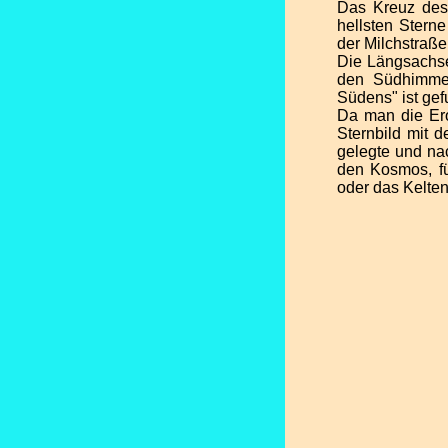
Das Kreuz des S
hellsten Stern
der Milchstraße
Die Längsachse 
den Südhimmel
Südens" ist ge
Da man die Ero
Sternbild mit 
gelegte und na
den Kosmos, f
oder das Kelten