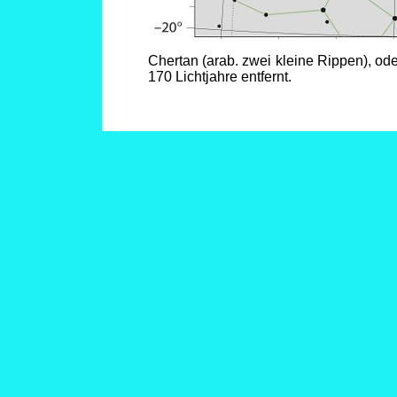
Chertan (arab. zwei kleine Rippen), ode
170 Lichtjahre entfernt.