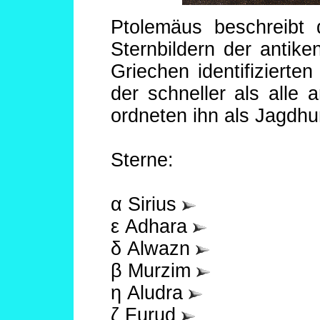
Ptolemäus beschreibt
Sternbildern der antike
Griechen identifizierte
der schneller als alle
ordneten ihn als Jagdh
Sterne:
α Sirius
ε Adhara
δ Alwazn
β Murzim
η Aludra
ζ Furud