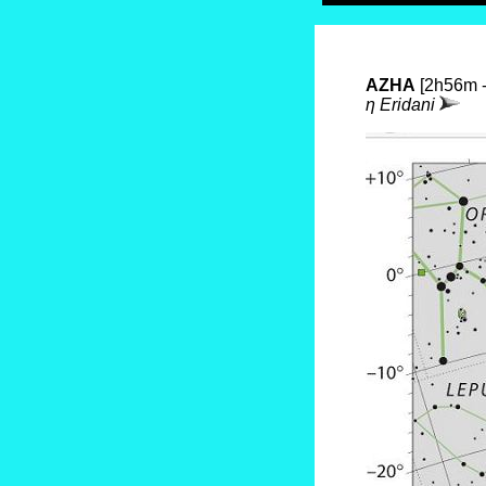
AZHA
[2h56m -
η Eridani