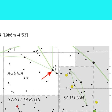
OR
[19h6m -4°53']