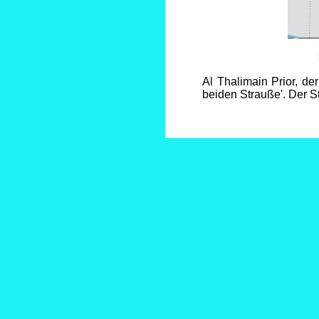
Al Thalimain Prior, d
beiden Strauße'. Der St