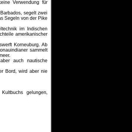
 keine Verwendung für
 Barbados, segelt zwei
das Segeln von der Pike
ltechnik im Indischen
chteile amerikanischer
swerft Korneuburg. Ab
Donauindianer sammelt
meer.
 aber auch nautische
r Bord, wird aber nie
 Kultbuchs gelungen,