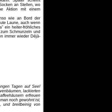
 kann. Später scheint
 Socken an Stellen, wo
ene Aktion mit einem
enso wie an Bord der
 gute Laune, auch wenn
" ein heiter-fröhliches
uns zum Schmunzeln und
ben immer wieder Déjà-
angen Tagen auf See!
venbäumen, lackierten
affeehäusern erfreuen
 man noch gewohnt ist,
und breitbeinig von