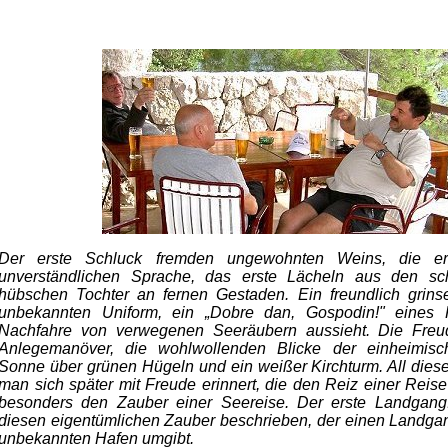
Der erste Schluck fremden ungewohnten Weins, die er
unverständlichen Sprache, das erste Lächeln aus den s
hübschen Tochter an fernen Gestaden. Ein freundlich grinse
unbekannten Uniform, ein „Dobre dan, Gospodin!" eines K
Nachfahre von verwegenen Seeräubern aussieht. Die Freud
Anlegemanöver, die wohlwollenden Blicke der einheimisch
Sonne über grünen Hügeln und ein weißer Kirchturm. All diese
man sich später mit Freude erinnert, die den Reiz einer Re
besonders den Zauber einer Seereise. Der erste Landgang
diesen eigentümlichen Zauber beschrieben, der einen Landga
unbekannten Hafen umgibt.