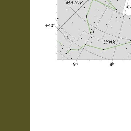
Alpha Camelopardalis 
Sternbild Giraffe, m
weitesten entfernte Stei
das wir heute sehen, s
los!)
Er ist 620.000 Mal so he