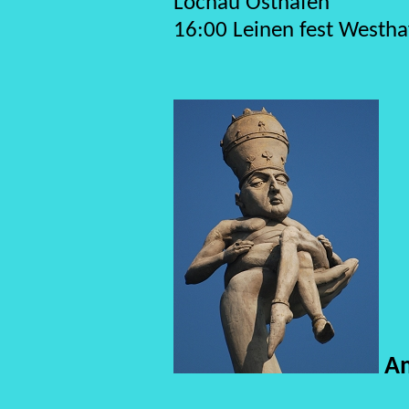
Lochau Osthafen
16:00 Leinen fest Westha
Am