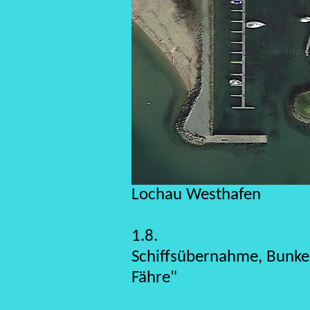
Lochau Westhafen
1.8.
Schiffsübernahme, Bunke
Fähre"